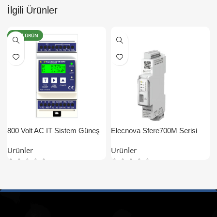
İlgili Ürünler
YENI ÜRÜN
800 Volt AC IT Sistem Güneş
Elecnova Sfere700M Serisi
Enerji Santrali İzolasyon
Enerji Analizörü
Ürünler
Ürünler
Kontrol, İzleme ve Koruma
Cihazı