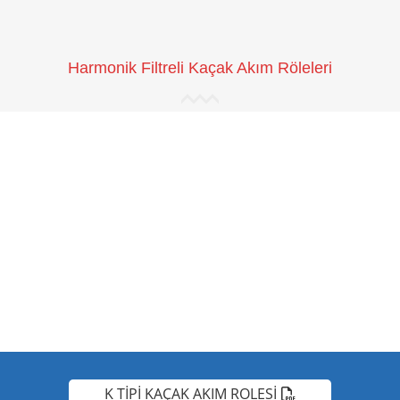
Harmonik Filtreli Kaçak Akım Röleleri
K TİPİ KAÇAK AKIM ROLESİ